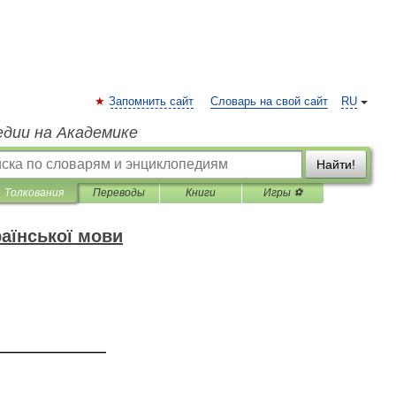
Запомнить сайт
Словарь на свой сайт
RU
едии на Академике
Найти!
Толкования
Переводы
Книги
Игры ⚽
аїнської мови
—————————