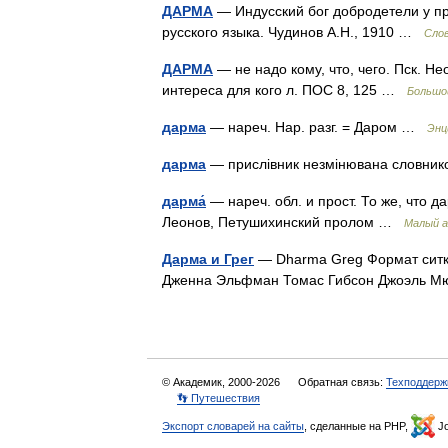
ДАРМА
— Индусский бог добродетели у пр
русского языка. Чудинов А.Н., 1910 …
Слов
ДАРМА
— не надо кому, что, чего. Пск. Не
интереса для кого л. ПОС 8, 125 …
Большой
дарма
— нареч. Нар. разг. = Даром …
Энц
дарма
— прислівник незмінювана словни
дарма́
— нареч. обл. и прост. То же, что д
Леонов, Петушихинский пролом …
Малый а
Дарма и Грег
— Dharma Greg Формат ситко
Дженна Эльфман Томас Гибсон Джоэль 
© Академик, 2000-2026
Обратная связь:
Техподдерж
👣 Путешествия
Экспорт словарей на сайты
, сделанные на PHP,
Jo