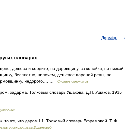
Дарміць
ругих словарях:
цене, дешево и сердито, на даровщину, за копейки, по низкой
вщинку, бесплатно, нипочем, дешевле пареной репы, по
 дармовщинку, недорого,… …
Словарь синонимов
аром, задарма. Толковый словарь Ушакова. Д.Н. Ушаков. 1935
 ударение
иж. то же, что даром I 1. Толковый словарь Ефремовой. Т. Ф.
варь русского языка Ефремовой