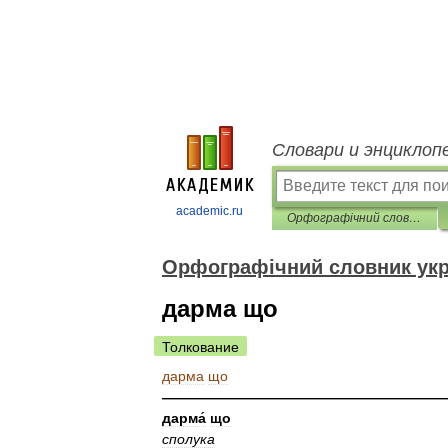
Словари и энциклоп
academic.ru
Орфографічний словник української мови
Орфографічний словник укр
дарма що
Толкование
дарма
що
————————————————————
дарма́
що
сполука