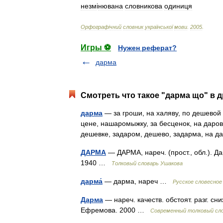
незм
і
нювана
словникова
одиниця
Орфограф
і
чний
словник
української
мови
.
2005
.
Игры ⚽
Нужен реферат?
дарма
Смотреть что такое "дарма що" в д
дарма
— за гроши, на халяву, по дешевой 
цене, нашаромыжку, за бесценок, на даро
дешевке, задаром, дешево, задарма, на
ДАРМА
— ДАРМА, нареч. (прост., обл.). Д
1940 …
Толковый словарь Ушакова
дарма́
— дарма, нареч …
Русское словесное
Дарма
— нареч. качеств. обстоят. разг. сн
Ефремова. 2000 …
Современный толковый сло