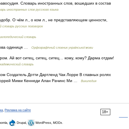
авосудия. Словарь иностранных слов, вошедших в состав
арь иностранных слов русского языка
одобр. О чём л., о ком л., не представляющем ценности,
 словарь русских поговорок
иклопедический словарь
кова одиниця …
Орфографічний словник української мови
аром. Ай вот ситец, ситец, ситец… кому, кому? Дарма отдам!
кадемический словарь
м Создатель Дотти Дартленд Чак Лорре В главных ролях
Мюррей Мими Кеннеди Алан Рачинс Ми …
Википедия
ка
,
Реклама на сайте
18+
omla,
Drupal,
WordPress, MODx.